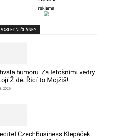
reklama
POSLEDNÍ ČLÁNKY
hvála humoru: Za letošními vedry
tojí Židé. Řídí to Mojžíš!
 8. 2026
editel CzechBusiness Klepáček