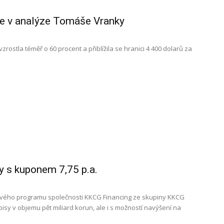
ce v analýze Tomáše Vranky
rostla téměř o 60 procent a přiblížila se hranici 4 400 dolarů za
 s kuponem 7,75 p.a.
ového programu společnosti KKCG Financing ze skupiny KKCG
isy v objemu pět miliard korun, ale i s možností navýšení na