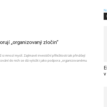
Na
orují „organizovaný zločin“
 si mnozí myslí. Zajímavé investiční příležitosti tak přinášejí
vestování do nich se dá vyložit i jako podpora „organizovanému
E
v