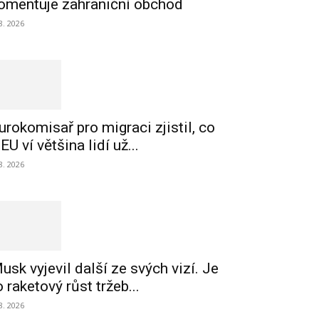
omentuje zahraniční obchod
 8. 2026
urokomisař pro migraci zjistil, co
 EU ví většina lidí už...
 8. 2026
usk vyjevil další ze svých vizí. Je
o raketový růst tržeb...
 8. 2026