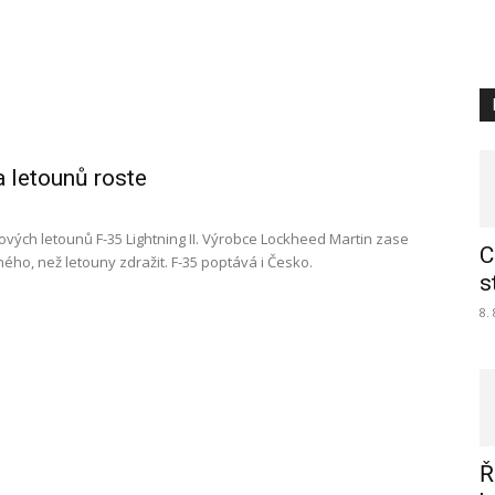
 letounů roste
vých letounů F-35 Lightning II. Výrobce Lockheed Martin zase
C
ného, než letouny zdražit. F-35 poptává i Česko.
s
8.
Ř