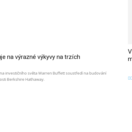
V
je na výrazné výkyvy na trzích
m
ona investičního světa Warren Buffett soustředí na budování
čnosti Berkshire Hathaway.