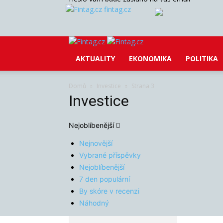
fintag.cz
AKTUALITY
EKONOMIKA
POLITIKA
Domů
Investice
Strana 3
Investice
Nejoblíbenější
Nejnovější
Vybrané příspěvky
Nejoblíbenější
7 den populární
By skóre v recenzi
Náhodný