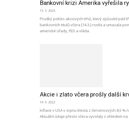
Bankovní krizi Amerika vyřešila ry
15. 3. 2023
Prudký pokles akciových trhů, který způsobil pád tří
bankovních titulů včera [14.3.] rostla a umazala po
americké úřady, FED a vláda.
Akcie i zlato včera prošly další k
14. 9. 2022
Inflace v USA v srpnu klesla z červencových 8,5 % n
Aktuální údaje přesto včera vyvolaly s ohledem na 