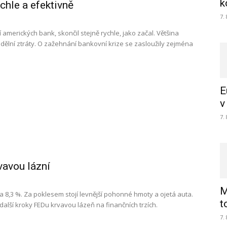
k
chle a efektivně
7.
 amerických bank, skončil stejně rychle, jako začal. Většina
ndělní ztráty. O zažehnání bankovní krize se zasloužily zejména
E
v
7.
rvavou lázní
M
a 8,3 %. Za poklesem stojí levnější pohonné hmoty a ojetá auta.
t
další kroky FEDu krvavou lázeň na finančních trzích.
7.