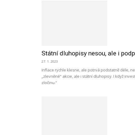
Státní dluhopisy nesou, ale i podp
27. 1. 2023
Inflace rychle klesne, ale potrvá podstatně déle, než
„zlevněné“ akcie, ale i státní dluhopisy. I když in
zločinu.“