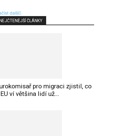
číst další
NEJČTENĚJŠÍ ČLÁNKY
urokomisař pro migraci zjistil, co
 EU ví většina lidí už...