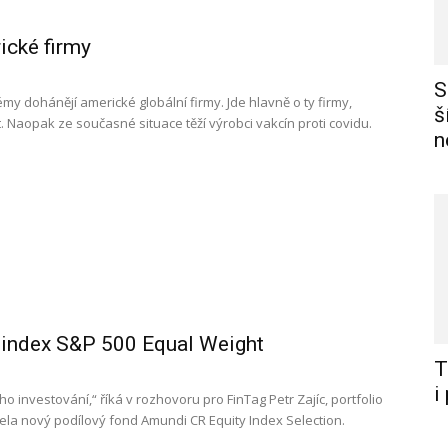
rické firmy
S
émy dohánějí americké globální firmy. Jde hlavně o ty firmy,
š
. Naopak ze současné situace těží výrobci vakcín proti covidu.
n
 index S&P 500 Equal Weight
T
i
 investování,“ říká v rozhovoru pro FinTag Petr Zajíc, portfolio
ela nový podílový fond Amundi CR Equity Index Selection.