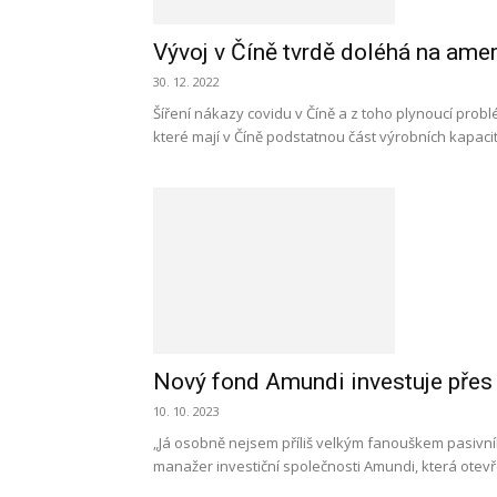
Vývoj v Číně tvrdě doléhá na ame
30. 12. 2022
Šíření nákazy covidu v Číně a z toho plynoucí probl
které mají v Číně podstatnou část výrobních kapacit
Nový fond Amundi investuje přes
10. 10. 2023
„Já osobně nejsem příliš velkým fanouškem pasivního
manažer investiční společnosti Amundi, která otevř