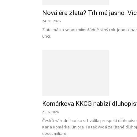
Nová éra zlata? Trh má jasno. Ví
24. 10. 2025
Zlato má za sebou mimořádně silný rok. Jeho cena vz
unci.
Komárkova KKCG nabízí dluhopisy
21. 6. 2024
Česká národní banka schválila prospekt dluhopis
Karla Komárka juniora. Ta tak vydá zajištěné dluhop
deset miliard.