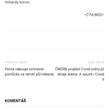
miliardy korun.
–ČTK/RED–
Předchozí článek
Další článek
Penta nakoupí ochranné
ČMZRB proplatí Covid úvěry již
pomůcky za téměř půl miliardy
zkraje dubna. A spustí i Covid
II
KOMENTÁŘ