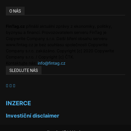
O NÁS
FinTag.cz
přináší aktuální zprávy z ekonomiky, politiky,
byznysu a financí. Provozovatelem serveru FinTag je
Copywrite Company s.r.o. Další šíření obsahu serveru
www.fintag.cz je bez souhlasu společnosti Copywrite
Company s.r.o. zakázáno. Copyright [c] 2020 Copywrite
Company s.r.o. / Copyright [c] ČTK.
Kontaktujte nás:
info@fintag.cz
SLEDUJTE NÁS
INZERCE
Investiční disclaimer