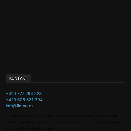
EU
Podcasty
Finance
Byznys
Investice
Ke kávě a čaji
Adman´s Choice
KONTAKT
+420 777 264 528
+420 606 831 394
info@fintag.cz
Obsah serveru je chráněn autorským právem. Jakékoli jeho užití včetně
publikování nebo jiného šíření je zakázáno bez předchozího písemného
souhlasu Copywrite Company s.r.o.