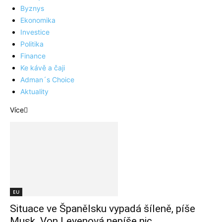
Byznys
Ekonomika
Investice
Politika
Finance
Ke kávě a čaji
Adman´s Choice
Aktuality
Více
EU
Situace ve Španělsku vypadá šíleně, píše
Musk. Von Leyenová nepíše nic