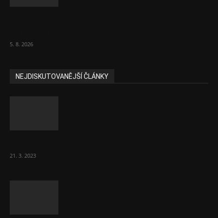
Partners Banka jako první banka v Česku
umožní nákup bitcoinu
5. 8. 2026
NEJDISKUTOVANĚJŠÍ ČLÁNKY
Komentář: Hanba Vám, prezidente Pavle…
21. 3. 2023