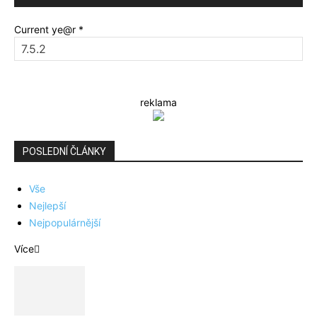
Current ye@r
*
reklama
POSLEDNÍ ČLÁNKY
Vše
Nejlepší
Nejpopulárnější
Více