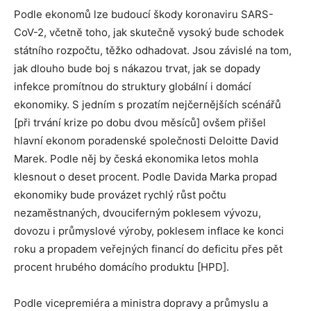
Podle ekonomů lze budoucí škody koronaviru SARS-
CoV-2, včetně toho, jak skutečně vysoký bude schodek
státního rozpočtu, těžko odhadovat. Jsou závislé na tom,
jak dlouho bude boj s nákazou trvat, jak se dopady
infekce promítnou do struktury globální i domácí
ekonomiky. S jedním s prozatím nejčernějších scénářů
[při trvání krize po dobu dvou měsíců] ovšem přišel
hlavní ekonom poradenské společnosti Deloitte David
Marek. Podle něj by česká ekonomika letos mohla
klesnout o deset procent. Podle Davida Marka propad
ekonomiky bude provázet rychlý růst počtu
nezaměstnaných, dvouciferným poklesem vývozu,
dovozu i průmyslové výroby, poklesem inflace ke konci
roku a propadem veřejných financí do deficitu přes pět
procent hrubého domácího produktu [HPD].
Podle vicepremiéra a ministra dopravy a průmyslu a