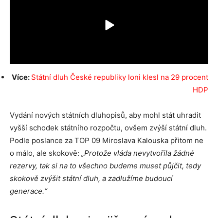
Více:
Státní dluh České republiky loni klesl na 29 procent
HDP
Vydání nových státních dluhopisů, aby mohl stát uhradit
vyšší schodek státního rozpočtu, ovšem zvýší státní dluh.
Podle poslance za TOP 09 Miroslava Kalouska přitom ne
o málo, ale skokově:
„Protože vláda nevytvořila žádné
rezervy, tak si na to všechno budeme muset půjčit, tedy
skokově zvýšit státní dluh, a zadlužíme budoucí
generace.“