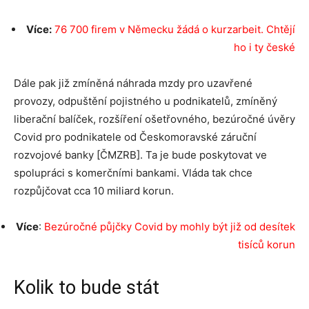
Více:
76 700 firem v Německu žádá o kurzarbeit. Chtějí
ho i ty české
Dále pak již zmíněná náhrada mzdy pro uzavřené
provozy, odpuštění pojistného u podnikatelů, zmíněný
liberační balíček, rozšíření ošetřovného, bezúročné úvěry
Covid pro podnikatele od Českomoravské záruční
rozvojové banky [ČMZRB]. Ta je bude poskytovat ve
spolupráci s komerčními bankami. Vláda tak chce
rozpůjčovat cca 10 miliard korun.
Více
:
Bezúročné půjčky Covid by mohly být již od desítek
tisíců korun
Kolik to bude stát