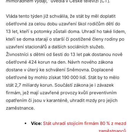
mimořádném výdaji,“
uvedla v České televizi [ČT].
Vláda tento týden již schválila, že stát by měl doplatit
ošetřovné za celou dobu uzavření škol rodičům dětí do
13 let, kteří s potomky zůstali doma. Uhradí ho také lidem,
kteří se doma starají o starší či postižené členy rodiny po
uzavření stacionářů a dalších sociálních služeb.
Živnostníci s dětmi od šesti do 13 let pak dostanou nově
ošetřovné 424 korun na den. Návrh nového zákona
dostane v úterý ke schválení Sněmovna. Doplacené
ošetřovné by mohlo získat 190 000 lidí. Stát by to mělo
stát 2,7 miliardy korun. Součástí zákona je i závazek
firmám, jež mají uzavřené provozy kvůli preventivním
opatřením či jsou v karanténě, uhradit mzdy pro jejich
zaměstnance.
Více:
Stát uhradí stojícím firmám 80 % z mezd
zaměstnanců