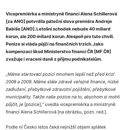
Vicepremiérka a ministryně financí Alena Schillerová
[za ANO] potvrdila páteční slova premiéra Andreje
Babiše [ANO]. Letošní schodek nebude 40 miliard
korun, ale 200 miliard korun. Alespoň pro tuto chvíli.
Peníze si vláda půjčí na finančních trzích. Jako
kompenzaci škod Ministerstvo financí ČR [MF ČR]
zvažuje i vracení daně z příjmu podnikatelům.
„Máme startovací pozici mnohem lepší než před krizí
2008 a 2009. Máme stále zdravé veřejné finance, nízké
zadlužení, přebytkové zdravotní pojištění, přebytkové
municipality. Takže naše pozice na to, abychom si mohli
půjčit, je
[pozice]
,“
uvedla vicepremiérka a ministryně
financí Alena Schillerová [na obrázku, pozn. red.].
Podle ní Česko letos čeká nejnižší objem splátek