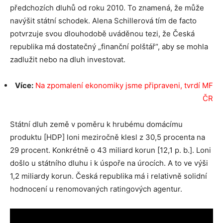
předchozích dluhů od roku 2010. To znamená, že může
navýšit státní schodek. Alena Schillerová tím de facto
potvrzuje svou dlouhodobě uváděnou tezi, že Česká
republika má dostatečný „finanční polštář“, aby se mohla
zadlužit nebo na dluh investovat.
Více:
Na zpomalení ekonomiky jsme připraveni, tvrdí MF
ČR
Státní dluh země v poměru k hrubému domácímu
produktu [HDP] loni meziročně klesl z 30,5 procenta na
29 procent. Konkrétně o 43 miliard korun [12,1 p. b.]. Loni
došlo u státního dluhu i k úspoře na úrocích. A to ve výši
1,2 miliardy korun. Česká republika má i relativně solidní
hodnocení u renomovaných ratingových agentur.