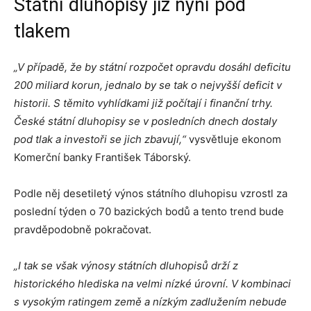
Státní dluhopisy již nyní pod
tlakem
„V případě, že by státní rozpočet opravdu dosáhl deficitu
200 miliard korun, jednalo by se tak o nejvyšší deficit v
historii. S těmito vyhlídkami již počítají i finanční trhy.
České státní dluhopisy se v posledních dnech dostaly
pod tlak a investoři se jich zbavují,“
vysvětluje ekonom
Komerční banky František Táborský.
Podle něj d
esetiletý výnos státního dluhopisu vzrostl za
poslední týden o 70 bazických bodů a tento trend bude
pravděpodobně pokračovat.
„I tak se však výnosy státních dluhopisů drží z
historického hlediska na velmi nízké úrovní. V kombinaci
s vysokým ratingem země a nízkým zadlužením nebude