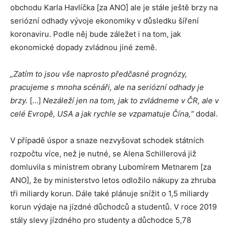
obchodu Karla Havlíčka [za ANO] ale je stále ještě brzy na
seriózní odhady vývoje ekonomiky v důsledku šíření
koronaviru. Podle něj bude záležet i na tom, jak
ekonomické dopady zvládnou jiné země.
„Zatím to jsou vše naprosto předčasné prognózy,
pracujeme s mnoha scénáři, ale na seriózní odhady je
brzy.
[…]
Nezáleží jen na tom, jak to zvládneme v ČR, ale v
celé Evropě, USA a jak rychle se vzpamatuje Čína,“
dodal.
V případě úspor a snaze nezvyšovat schodek státních
rozpočtu více, než je nutné, se Alena Schillerová již
domluvila s ministrem obrany Lubomírem Metnarem [za
ANO], že by ministerstvo letos odložilo nákupy za zhruba
tři miliardy korun. Dále také plánuje snížit o 1,5 miliardy
korun výdaje na jízdné důchodců a studentů. V roce 2019
stály slevy jízdného pro studenty a důchodce 5,78