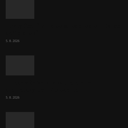
Útraty Čechů v maloobchodě rostou. Dál se
daří e-shopům
5. 8. 2026
Inflace v červenci stoupla, ale ne
dramaticky. Je 1,7 procenta
5. 8. 2026