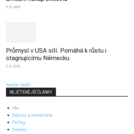
5. 8. 2026
Průmysl v USA sílí. Pomáhá k růstu i
stagnujícímu Německu
5. 8. 2026
Načíst další
NEJČTENĚJŠÍ ČLÁNKY
Vše
Názory a komentáře
FinTag
Domácí