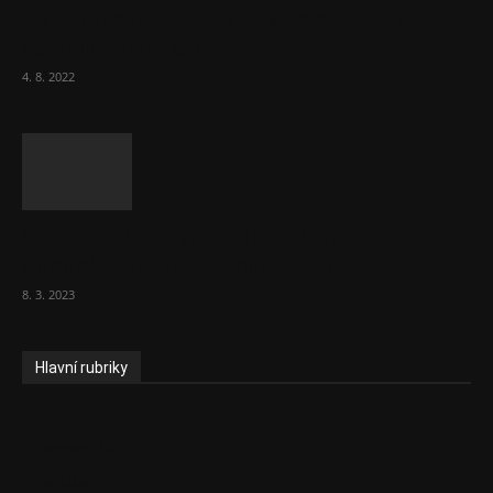
Za místenkové peklo ve vlacích mohou
cestující, tvrdí ČD
4. 8. 2022
Vláda zvažuje vyšší zdanění chudých a
střední třídy. Bohaté nechá být
8. 3. 2023
Hlavní rubriky
Aktuality
Ekonomika
Politika