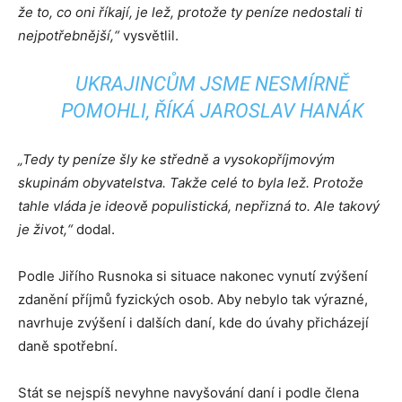
že to, co oni říkají, je lež, protože ty peníze nedostali ti
nejpotřebnější,“
vysvětlil.
UKRAJINCŮM JSME NESMÍRNĚ
POMOHLI, ŘÍKÁ JAROSLAV HANÁK
„Tedy ty peníze šly ke středně a vysokopříjmovým
skupinám obyvatelstva. Takže celé to byla lež. Protože
tahle vláda je ideově populistická, nepřizná to. Ale takový
je život,“
dodal.
Podle Jiřího Rusnoka si situace nakonec vynutí zvýšení
zdanění příjmů fyzických osob. Aby nebylo tak výrazné,
navrhuje zvýšení i dalších daní, kde do úvahy přicházejí
daně spotřební.
Stát se nejspíš nevyhne navyšování daní i podle člena