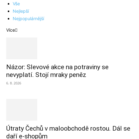
Vše
Nejlepší
Nejpopulárnější
Více
Názor: Slevové akce na potraviny se
nevyplatí. Stojí mraky peněz
6. 8. 2026
Útraty Čechů v maloobchodě rostou. Dál se
daří e-shopům