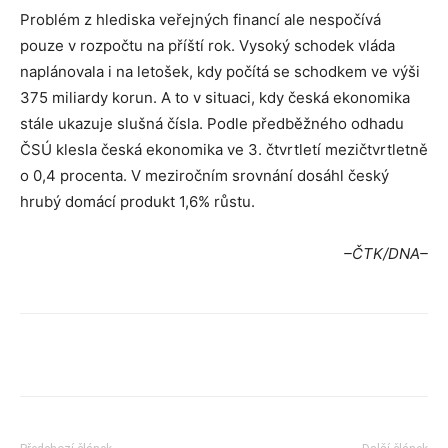
Problém z hlediska veřejných financí ale nespočívá
pouze v rozpočtu na příští rok. Vysoký schodek vláda
naplánovala i na letošek, kdy počítá se schodkem ve výši
375 miliardy korun. A to v situaci, kdy česká ekonomika
stále ukazuje slušná čísla. Podle předběžného odhadu
ČSÚ klesla česká ekonomika ve 3. čtvrtletí mezičtvrtletně
o 0,4 procenta. V meziročním srovnání dosáhl český
hrubý domácí produkt 1,6% růstu.
–ČTK/DNA–