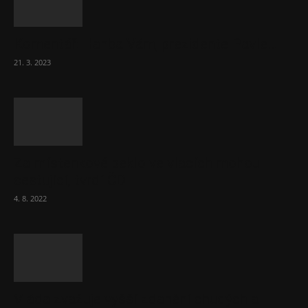
Komentář: Hanba Vám, prezidente Pavle…
21. 3. 2023
Za místenkové peklo ve vlacích mohou
cestující, tvrdí ČD
4. 8. 2022
Vláda zvažuje vyšší zdanění chudých a