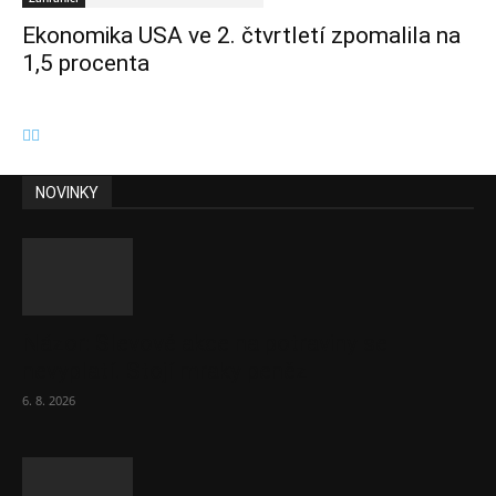
Ekonomika USA ve 2. čtvrtletí zpomalila na
1,5 procenta
NOVINKY
Názor: Slevové akce na potraviny se
nevyplatí. Stojí mraky peněz
6. 8. 2026