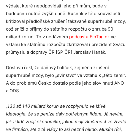
výdaje, které neodpovídají jeho příjmům, bude v
budoucnu nutné zvýšit daně. Rusnok v této souvislosti
kritizoval předloňské zrušení takzvané superhrubé mzdy,
což snížilo příjmy do státního rozpočtu o zhruba 90
miliard korun. To v nedávném
podcastu FinTag.cz
ve
vztahu ke státnímu rozpočtu zkritizoval i prezident Svazu
průmyslu a dopravy ČR [SP ČR] Jaroslav Hanák.
Doslova řekl, že daňový balíček, zejména zrušení
superhrubé mzdy, bylo „svinstvo“ ve vztahu k „této zemi“.
A do problémů Česko dostalo podle jeho slov hnutí ANO
a ODS.
„130 až 140 miliard korun se rozplynulo ve lživé
ideologie, že se peníze daly potřebným lidem. Já nevím,
jak ti lidé znají ekonomiku, jakou mají zkušenost ze života
ve firmách, ale z té vlády to asi nezná nikdo. Musím říci,