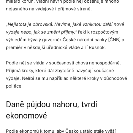
miliard korun. Vládní návrh podle něj obsahuje mnoho
nejasného na výdajové i příjmové straně.
„Nejistota je obrovská. Nevíme, jaké vzniknou další nové
výdaje nebo, jak se změní příjmy,“
řekl k rozpočtovým
výhledům bývalý guvernér České národní banky [ČNB] a
premiér v někdejší úřednické vládě Jiří Rusnok.
Podle něj se vláda v současnosti chová nehospodárně.
Přijímá kroky, které dál zbytečně navyšují současné
výdaje. Nelíbí se mu například některé kroky v důchodové
politice.
Daně půjdou nahoru, tvrdí
ekonomové
Podle ekonomů k tomu, aby Česko ustálo stále vyšší