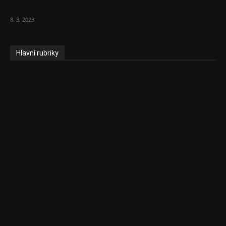
střední třídy. Bohaté nechá být
8. 3. 2023
Hlavní rubriky
Aktuality
Ekonomika
Politika
EU
Podcasty
Finance
Byznys
Investice
Ke kávě a čaji
Adman´s Choice