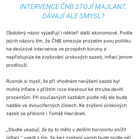
INTERVENCE ČNB STOJÍ MAJLANT.
DÁVAJÍ ALE SMYSL?
Obdobný názor vyjadřují i někteří další ekonomové. Podle
jejich názoru tím, že ČNB omezuje prozatím svou politiku
na devizové intervence ve prospěch koruny a
nepřistupuje ke zvyšování úrokových sazeb, inflaci jenom
prodlouží.
Rusnok si myslí, že při vhodném navýšení sazeb byl
mohla inflace v příštím roce klesnout ke zhruba devíti
procentům. Při současných sazbách podle něj ale bude
nadále ve dvouciferných číslech. Ke zvýšení úrokových
sazeb se přiklonil i Tomáš Havránek.
„Studie ukazují, že by to mělo v delším horizontu snížit
inflaci,“
uvedl s tím, že bez zvýšení sazeb bude podle něj