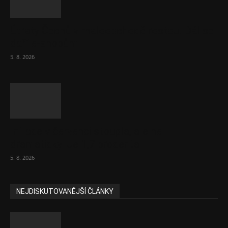
Útraty Čechů v maloobchodě rostou. Dál se
daří e-shopům
5. 8. 2026
Inflace v červenci stoupla, ale ne
dramaticky. Je 1,7 procenta
5. 8. 2026
NEJDISKUTOVANĚJŠÍ ČLÁNKY