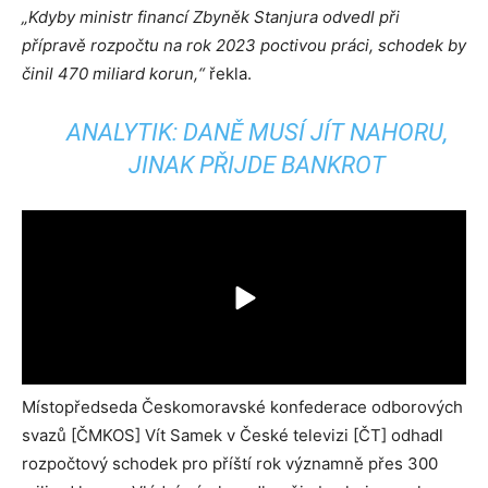
„Kdyby ministr financí Zbyněk Stanjura odvedl při
přípravě rozpočtu na rok 2023 poctivou práci, schodek by
činil 470 miliard korun,“
řekla.
ANALYTIK: DANĚ MUSÍ JÍT NAHORU,
JINAK PŘIJDE BANKROT
Místopředseda Českomoravské konfederace odborových
svazů [ČMKOS] Vít Samek v České televizi [ČT] odhadl
rozpočtový schodek pro příští rok významně přes 300