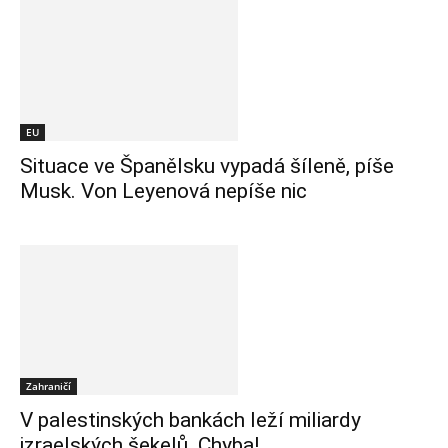
EU
Situace ve Španělsku vypadá šíleně, píše
Musk. Von Leyenová nepíše nic
Zahraničí
V palestinských bankách leží miliardy
izraelských šekelů. Chyba!