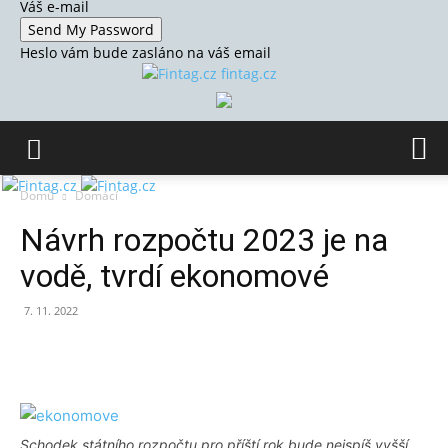
Váš e-mail
Heslo vám bude zasláno na váš email
fintag.cz
Domů
Domácí
Návrh rozpočtu 2023 je na
vodě, tvrdí ekonomové
7. 11. 2022
Schodek státního rozpočtu pro příští rok bude nejspíš vyšší