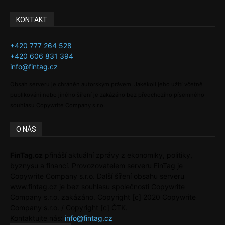
KONTAKT
+420 777 264 528
+420 606 831 394
info@fintag.cz
Obsah serveru je chráněn autorským právem. Jakékoli jeho užití včetně
publikování nebo jiného šíření je zakázáno bez předchozího písemného
souhlasu Copywrite Company s.r.o.
O NÁS
FinTag.cz
přináší aktuální zprávy z ekonomiky, politiky,
byznysu a financí. Provozovatelem serveru FinTag je
Copywrite Company s.r.o. Další šíření obsahu serveru
www.fintag.cz je bez souhlasu společnosti Copywrite
Company s.r.o. zakázáno. Copyright [c] 2020 Copywrite
Company s.r.o. / Copyright [c] ČTK.
Kontaktujte nás:
info@fintag.cz