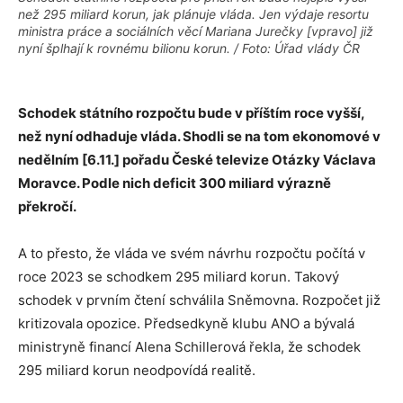
než 295 miliard korun, jak plánuje vláda. Jen výdaje resortu
ministra práce a sociálních věcí Mariana Jurečky [vpravo] již
nyní šplhají k rovnému bilionu korun. / Foto: Úřad vlády ČR
Schodek státního rozpočtu bude v příštím roce vyšší,
než nyní odhaduje vláda. Shodli se na tom ekonomové v
nedělním [6.11.] pořadu České televize Otázky Václava
Moravce. Podle nich deficit 300 miliard výrazně
překročí.
A to přesto, že vláda ve svém návrhu rozpočtu počítá v
roce 2023 se schodkem 295 miliard korun. Takový
schodek v prvním čtení schválila Sněmovna. Rozpočet již
kritizovala opozice. Předsedkyně klubu ANO a bývalá
ministryně financí Alena Schillerová řekla, že schodek
295 miliard korun neodpovídá realitě.