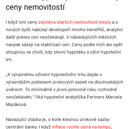
ceny nemovitostí
I když loni ceny
zejména starších nemovitostí klesly
a u
nových bytů nabízejí developeři mnoho benefitů, analytici
další pokles cen neočekávají. V následujících měsících
naopak sázejí na stabilizaci cen. Ceny podle nich ale opět
stoupnou ve chvíli, kdy zlevní hypotéky a oživí hypoteční
trh.
„K výraznému oživení hypotečního trhu dojde s
výraznějším poklesem úrokových sazeb na dlouhodobých
úvěrech. To minimálně v první polovině roku rozhodně
neočekávám
,“
říká hypoteční analytička Partners Marcela
Mazáková.
Navazující otázka je, o kolik klesnou úrokové sazby
centrální banky. I když
inflace rychle ubírá na tempu
,