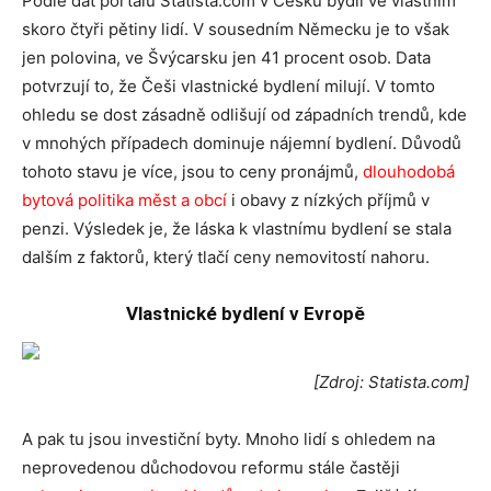
Podle dat portálu Statista.com v Česku bydlí ve vlastním
skoro čtyři pětiny lidí. V sousedním Německu je to však
jen polovina, ve Švýcarsku jen 41 procent osob. Data
potvrzují to, že Češi vlastnické bydlení milují. V tomto
ohledu se dost zásadně odlišují od západních trendů, kde
v mnohých případech dominuje nájemní bydlení. Důvodů
tohoto stavu je více, jsou to ceny pronájmů,
dlouhodobá
bytová politika měst a obcí
i obavy z nízkých příjmů v
penzi. Výsledek je, že láska k vlastnímu bydlení se stala
dalším z faktorů, který tlačí ceny nemovitostí nahoru.
Vlastnické bydlení v Evropě
[Zdroj: Statista.com]
A pak tu jsou investiční byty. Mnoho lidí s ohledem na
neprovedenou důchodovou reformu stále častěji