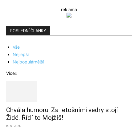
reklama
POSLEDNÍ ČLÁNKY
Vše
Nejlepší
Nejpopulárnější
Více
Chvála humoru: Za letošními vedry stojí
Židé. Řídí to Mojžíš!
8. 8. 2026