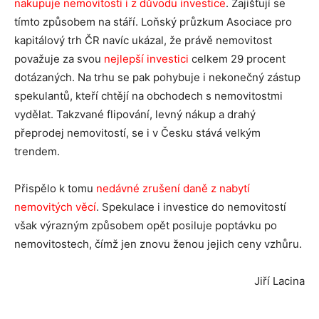
nakupuje nemovitosti i z důvodu investice
. Zajišťují se
tímto způsobem na stáří. Loňský průzkum Asociace pro
kapitálový trh ČR navíc ukázal, že právě nemovitost
považuje za svou
nejlepší investici
celkem 29 procent
dotázaných. Na trhu se pak pohybuje i nekonečný zástup
spekulantů, kteří chtějí na obchodech s nemovitostmi
vydělat. Takzvané flipování, levný nákup a drahý
přeprodej nemovitostí, se i v Česku stává velkým
trendem.
Přispělo k tomu
nedávné zrušení daně z nabytí
nemovitých věcí
. Spekulace i investice do nemovitostí
však výrazným způsobem opět posiluje poptávku po
nemovitostech, čímž jen znovu ženou jejich ceny vzhůru.
Jiří Lacina