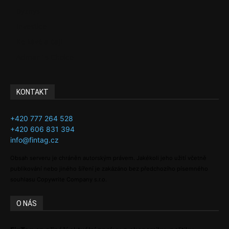
Byznys
Investice
Ke kávě a čaji
Adman´s Choice
KONTAKT
+420 777 264 528
+420 606 831 394
info@fintag.cz
Obsah serveru je chráněn autorským právem. Jakékoli jeho užití včetně
publikování nebo jiného šíření je zakázáno bez předchozího písemného
souhlasu Copywrite Company s.r.o.
O NÁS