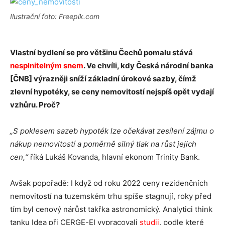
Ilustrační foto: Freepik.com
Vlastní bydlení se pro většinu Čechů pomalu stává
nesplnitelným snem
. Ve chvíli, kdy Česká národní banka
[ČNB] výrazněji sníží základní úrokové sazby, čímž
zlevní hypotéky, se ceny nemovitostí nejspíš opět vydají
vzhůru. Proč?
„S poklesem sazeb hypoték lze očekávat zesílení zájmu o
nákup nemovitostí a poměrně silný tlak na růst jejich
cen,“
říká Lukáš Kovanda, hlavní ekonom Trinity Bank.
Avšak popořadě: I když od roku 2022 ceny rezidenčních
nemovitostí na tuzemském trhu spíše stagnují, roky před
tím byl cenový nárůst takřka astronomický. Analytici think
tanku Idea při CERGE-EI vypracovali
studii
, podle které