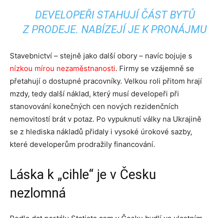
DEVELOPEŘI STAHUJÍ ČÁST BYTŮ
Z PRODEJE. NABÍZEJÍ JE K PRONÁJMU
Stavebnictví – stejně jako další obory – navíc bojuje s
nízkou mírou nezaměstnanosti
. Firmy se vzájemně se
přetahují o dostupné pracovníky. Velkou roli přitom hrají
mzdy, tedy další náklad, který musí developeři při
stanovování konečných cen nových rezidenčních
nemovitostí brát v potaz. Po vypuknutí války na Ukrajině
se z hlediska nákladů přidaly i vysoké úrokové sazby,
které developerům prodražily financování.
Láska k „cihle“ je v Česku
nezlomná