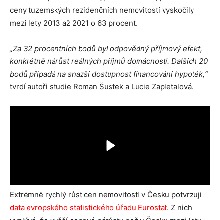
ceny tuzemských rezidenčních nemovitostí vyskočily
mezi lety 2013 až 2021 o 63 procent.
„Za 32 procentních bodů byl odpovědný příjmový efekt,
konkrétně nárůst reálných příjmů domácností. Dalších 20
bodů připadá na snazší dostupnost financování hypoték,“
tvrdí autoři studie Roman Šustek a Lucie Zapletalová.
Extrémně rychlý růst cen nemovitostí v Česku potvrzují
data evropského statistického úřadu Eurostat
. Z nich