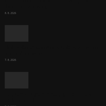
Chvála humoru: Za letošními vedry stojí
Židé. Řídí to Mojžíš!
8. 8. 2026
Ředitel CzechBusiness Klepáček komentuje
zahraniční obchod
7. 8. 2026
Eurokomisař pro migraci zjistil, co v EU ví
většina lidí už...