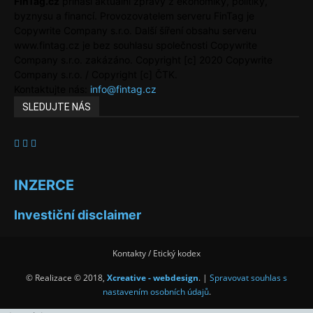
FinTag.cz
přináší aktuální zprávy z ekonomiky, politiky,
byznysu a financí. Provozovatelem serveru FinTag je
Copywrite Company s.r.o. Další šíření obsahu serveru
www.fintag.cz je bez souhlasu společnosti Copywrite
Company s.r.o. zakázáno. Copyright [c] 2020 Copywrite
Company s.r.o. / Copyright [c] ČTK.
Kontaktujte nás:
info@fintag.cz
SLEDUJTE NÁS
INZERCE
Investiční disclaimer
Kontakty / Etický kodex
© Realizace © 2018,
Xcreative - webdesign
. |
Spravovat souhlas s
nastavením osobních údajů
.