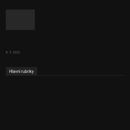
Vláda zvažuje vyšší zdanění chudých a
střední třídy. Bohaté nechá být
8. 3. 2023
Hlavní rubriky
Aktuality
Ekonomika
Politika
EU
Podcasty
Finance