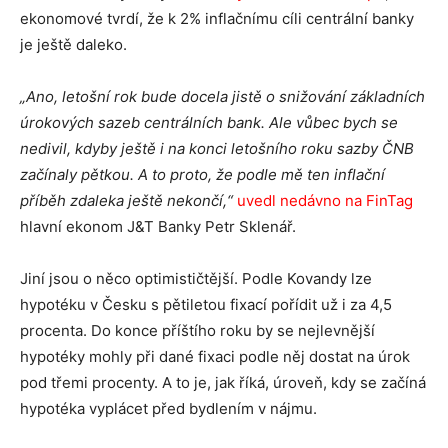
ekonomové tvrdí, že k 2% inflačnímu cíli centrální banky
je ještě daleko.
„
Ano, letošní rok bude docela jistě o snižování základních
úrokových sazeb centrálních bank
. Ale vůbec bych se
nedivil,
kdyby ještě i na konci letošního roku sazby ČNB
začínaly pětkou. A to proto, že podle mě ten inflační
příběh zdaleka ještě nekončí,“
uvedl nedávno na
FinTag
hlavní ekonom J&T Banky Petr Sklenář.
Jiní jsou o něco optimističtější. Podle Kovandy lze
hypotéku v Česku s pětiletou fixací pořídit už i za 4,5
procenta. Do konce příštího roku by se nejlevnější
hypotéky mohly při dané fixaci podle něj dostat na úrok
pod třemi procenty. A to je, jak říká, úroveň, kdy se začíná
hypotéka vyplácet před bydlením v nájmu.