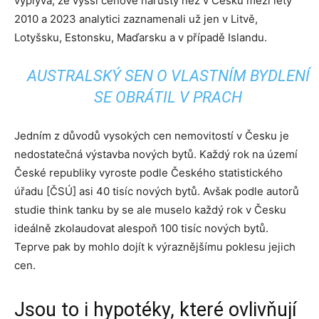
vyplývá, že vyšší cenové nárůsty než v Česku mezi lety
2010 a 2023 analytici zaznamenali už jen v Litvě,
Lotyšsku, Estonsku, Maďarsku a v případě Islandu.
AUSTRALSKÝ SEN O VLASTNÍM BYDLENÍ
SE OBRÁTIL V PRACH
Jedním z důvodů vysokých cen nemovitostí v Česku je
nedostatečná výstavba nových bytů. Každý rok na území
České republiky vyroste podle Českého statistického
úřadu [ČSÚ] asi 40 tisíc nových bytů. Avšak podle autorů
studie think tanku by se ale muselo každý rok v Česku
ideálně zkolaudovat alespoň 100 tisíc nových bytů.
Teprve pak by mohlo dojít k výraznějšímu poklesu jejich
cen.
Jsou to i hypotéky, které ovlivňují