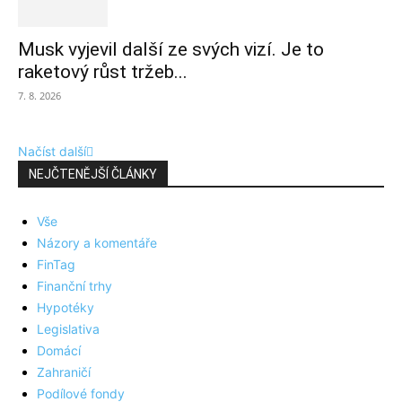
Musk vyjevil další ze svých vizí. Je to
raketový růst tržeb...
7. 8. 2026
Načíst další
NEJČTENĚJŠÍ ČLÁNKY
Vše
Názory a komentáře
FinTag
Finanční trhy
Hypotéky
Legislativa
Domácí
Zahraničí
Podílové fondy