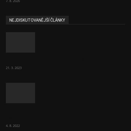
7. 8. 2026
NEJDISKUTOVANĚJŠÍ ČLÁNKY
Komentář: Hanba Vám, prezidente Pavle…
21. 3. 2023
Za místenkové peklo ve vlacích mohou
cestující, tvrdí ČD
4. 8. 2022