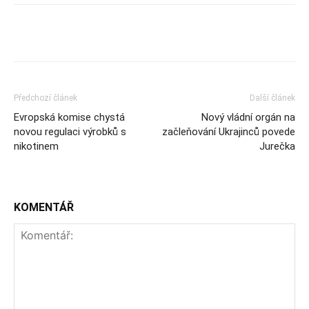
Předchozí článek
Další článek
Evropská komise chystá
Nový vládní orgán na
novou regulaci výrobků s
začleňování Ukrajinců povede
nikotinem
Jurečka
KOMENTÁŘ